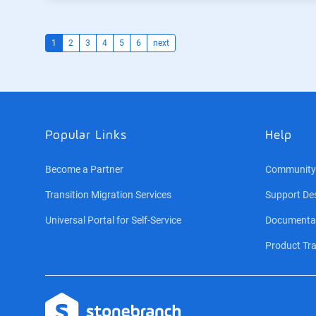
1
2
3
4
5
6
next
Popular Links
Help
Become a Partner
Community
Transition Migration Services
Support De
Universal Portal for Self-Service
Documenta
Product Tra
Logo