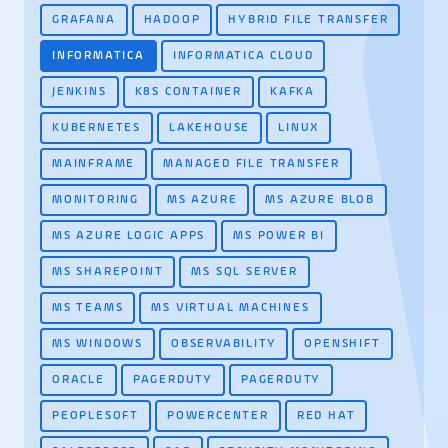
GRAFANA
HADOOP
HYBRID FILE TRANSFER
INFORMATICA
INFORMATICA CLOUD
JENKINS
K8S CONTAINER
KAFKA
KUBERNETES
LAKEHOUSE
LINUX
MAINFRAME
MANAGED FILE TRANSFER
MONITORING
MS AZURE
MS AZURE BLOB
MS AZURE LOGIC APPS
MS POWER BI
MS SHAREPOINT
MS SQL SERVER
MS TEAMS
MS VIRTUAL MACHINES
MS WINDOWS
OBSERVABILITY
OPENSHIFT
ORACLE
PAGERDUTY
PAGERDUTY
PEOPLESOFT
POWERCENTER
RED HAT