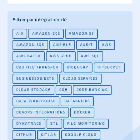
Filtrer par intégration clé
AIX
AMAZON EC2
AMAZON S3
AMAZON SQS
ANSIBLE
AUDIT
AWS
AWS BATCH
AWS GLUE
AWS SQL
B2B FILE TRANSFER
BIGQUERY
BITBUCKET
BUSINESSOBJECTS
CLOUD SERVICES
CLOUD STORAGE
COB
CORE BANKING
DATA WAREHOUSE
DATABRICKS
DEVOPS INTEGRATIONS
DOCKER
DYNATRACE
ETL
FILE MONITORING
GITHUB
GITLAB
GOOGLE CLOUD