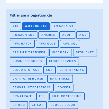
Filtrer par intégration clé
AIX
AMAZON EC2
AMAZON S3
AMAZON SQS
ANSIBLE
AUDIT
AWS
AWS BATCH
AWS GLUE
AWS SQL
B2B FILE TRANSFER
BIGQUERY
BITBUCKET
BUSINESSOBJECTS
CLOUD SERVICES
CLOUD STORAGE
COB
CORE BANKING
DATA WAREHOUSE
DATABRICKS
DEVOPS INTEGRATIONS
DOCKER
DYNATRACE
ETL
FILE MONITORING
GITHUB
GITLAB
GOOGLE CLOUD