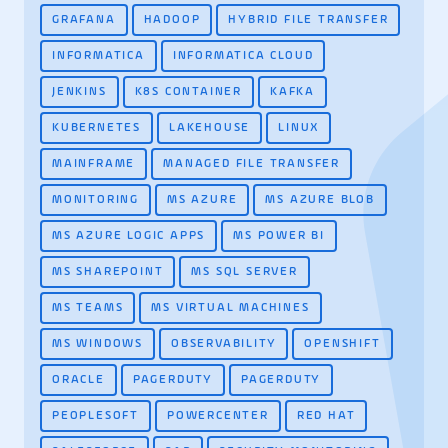
GRAFANA
HADOOP
HYBRID FILE TRANSFER
INFORMATICA
INFORMATICA CLOUD
JENKINS
K8S CONTAINER
KAFKA
KUBERNETES
LAKEHOUSE
LINUX
MAINFRAME
MANAGED FILE TRANSFER
MONITORING
MS AZURE
MS AZURE BLOB
MS AZURE LOGIC APPS
MS POWER BI
MS SHAREPOINT
MS SQL SERVER
MS TEAMS
MS VIRTUAL MACHINES
MS WINDOWS
OBSERVABILITY
OPENSHIFT
ORACLE
PAGERDUTY
PAGERDUTY
PEOPLESOFT
POWERCENTER
RED HAT