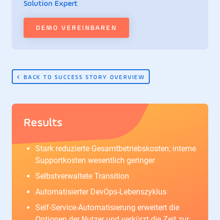
Solution Expert
DEMO VEREINBAREN
BACK TO SUCCESS STORY OVERVIEW
Results
Stark reduzierte Gesamtbetriebskosten; interne
Supportkosten wesentlich geringer
Selbstverwaltete Transition
Automatisierter DevOps-Lebenszyklus
Self-Service-Automatisierung erweitert die
Optionen der Nutzer und verkürzt die Zeit zur