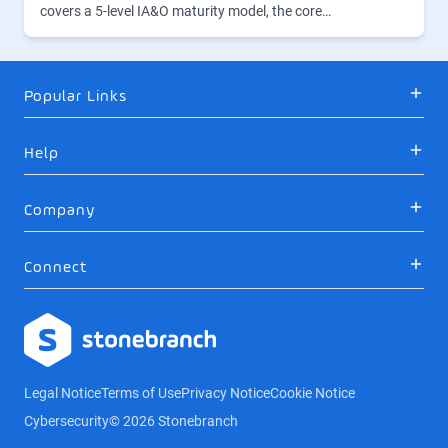
covers a 5-level IA&O maturity model, the core…
Popular Links
Help
Company
Connect
Logo
Legal Notice
Terms of Use
Privacy Notice
Cookie Notice
Cybersecurity
© 2026 Stonebranch