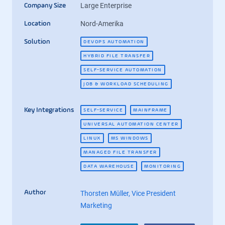
Large Enterprise
Company Size
Nord-Amerika
Location
Solution
DEVOPS AUTOMATION
HYBRID FILE TRANSFER
SELF-SERVICE AUTOMATION
JOB & WORKLOAD SCHEDULING
Key Integrations
SELF-SERVICE
MAINFRAME
UNIVERSAL AUTOMATION CENTER
LINUX
MS WINDOWS
MANAGED FILE TRANSFER
DATA WAREHOUSE
MONITORING
Author
Thorsten Müller, Vice President
Marketing