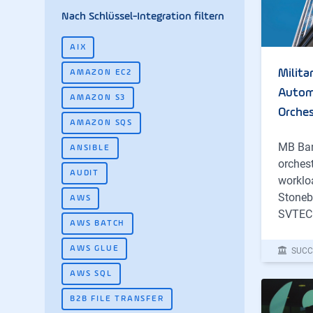
Nach Schlüssel-Integration filtern
AIX
Milita
AMAZON EC2
Autom
AMAZON S3
Orches
AMAZON SQS
MB Ban
ANSIBLE
orchest
AUDIT
workloa
Stoneb
AWS
SVTECH,
AWS BATCH
AWS GLUE
SUCC
AWS SQL
B2B FILE TRANSFER