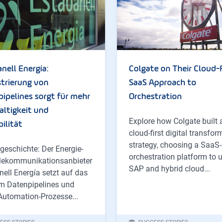
nell Energía:
Colgate on Their Cloud-F
trierung von
SaaS Approach to
ipelines sorgt für mehr
Orchestration
ltigkeit und
Explore how Colgate built 
ilität
cloud-first digital transfor
strategy, choosing a SaaS
geschichte: Der Energie-
orchestration platform to 
lekommunikationsanbieter
SAP and hybrid cloud...
ell Energía setzt auf das
m Datenpipelines und
Automation-Prozesse...