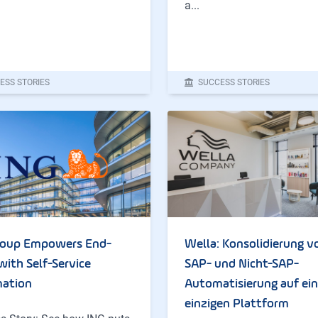
a...
ESS STORIES
SUCCESS STORIES
roup Empowers End-
Wella: Konsolidierung v
with Self-Service
SAP- und Nicht-SAP-
ation
Automatisierung auf ein
einzigen Plattform