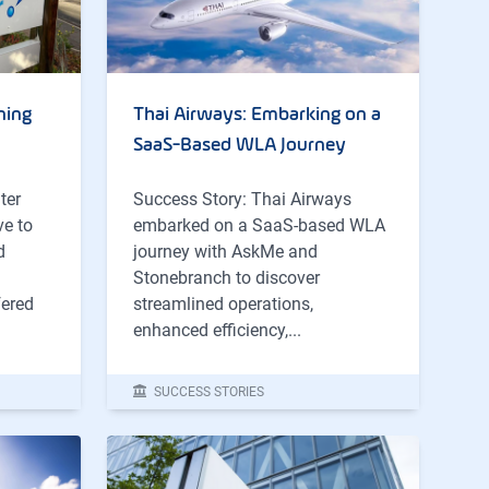
ning
Thai Airways: Embarking on a
SaaS-Based WLA Journey
ter
Success Story: Thai Airways
ve to
embarked on a SaaS-based WLA
d
journey with AskMe and
Stonebranch to discover
ered
streamlined operations,
enhanced efficiency,...
SUCCESS STORIES