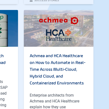
SUCCESS STORIES
ch
Achmea and HCA Healthcare
oad
on How to Automate in Real-
Time Across Multi-Cloud,
Hybrid Cloud, and
ts
Containerized Environments
d SAP
ased
Enterprise architects from
ing
Achmea and HCA Healthcare
ving
explain how they use