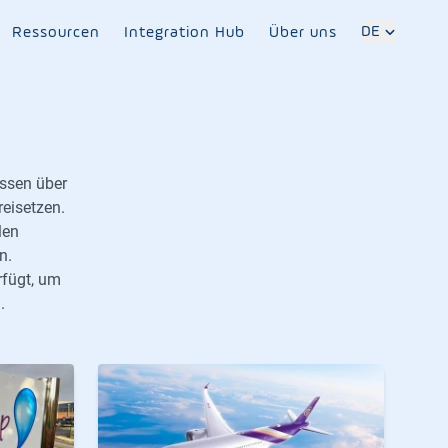
DE
Ressourcen
Integration Hub
Über uns
issen über
reisetzen.
len
n.
rfügt, um
.