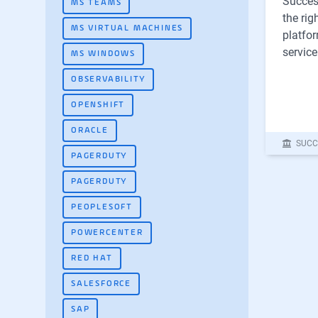
Succes
MS TEAMS
the rig
MS VIRTUAL MACHINES
platfor
servic
MS WINDOWS
OBSERVABILITY
OPENSHIFT
ORACLE
SUCC
PAGERDUTY
PAGERDUTY
PEOPLESOFT
POWERCENTER
RED HAT
SALESFORCE
SAP