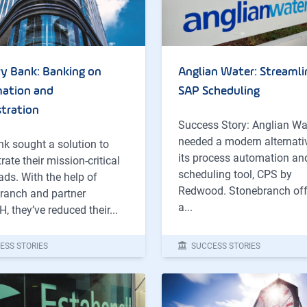
ry Bank: Banking on
Anglian Water: Streamli
ation and
SAP Scheduling
tration
Success Story: Anglian Wa
needed a modern alternati
k sought a solution to
its process automation an
rate their mission-critical
scheduling tool, CPS by
ds. With the help of
Redwood. Stonebranch off
ranch and partner
a...
 they’ve reduced their...
ESS STORIES
SUCCESS STORIES