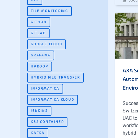
ETL
SUCC
FILE MONITORING
GITHUB
GITLAB
GOOGLE CLOUD
GRAFANA
HADOOP
AXA S
HYBRID FILE TRANSFER
Automa
Envir
INFORMATICA
INFORMATICA CLOUD
Succes
Switze
JENKINS
UAC to
K8S CONTAINER
workflo
hybrid 
KAFKA