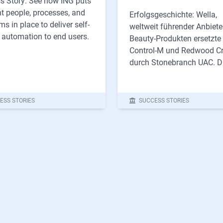
s Story: See how ING puts
ht people, processes, and
Erfolgsgeschichte: Wella,
ms in place to deliver self-
weltweit führender Anbiete
e automation to end users.
Beauty-Produkten ersetzt
Control-M und Redwood C
durch Stonebranch UAC. Du
ESS STORIES
SUCCESS STORIES