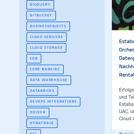
BIGQUERY
BITBUCKET
BUSINESSOBJECTS
CLOUD SERVICES
Estaba
CLOUD STORAGE
Orches
Datenp
COB
Nachha
CORE BANKING
Rentab
DATA WAREHOUSE
Erfolgs
DATABRICKS
und Te
DEVOPS INTEGRATIONS
Estaban
UAC, u
DOCKER
Cloud 
DYNATRACE