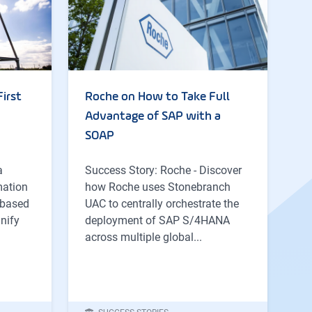
irst
Roche on How to Take Full
Advantage of SAP with a
SOAP
a
Success Story: Roche - Discover
mation
how Roche uses Stonebranch
-based
UAC to centrally orchestrate the
unify
deployment of SAP S/4HANA
across multiple global...