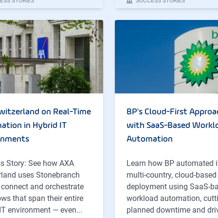
ESS STORIES
SUCCESS STORIES
witzerland on Real-Time
BP's Cloud-First Approa
tion in Hybrid IT
with SaaS-Based Workl
onments
Automation
s Story: See how AXA
Learn how BP automated i
rland uses Stonebranch
multi-country, cloud-base
 connect and orchestrate
deployment using SaaS-b
ws that span their entire
workload automation, cutt
IT environment — even...
planned downtime and dri